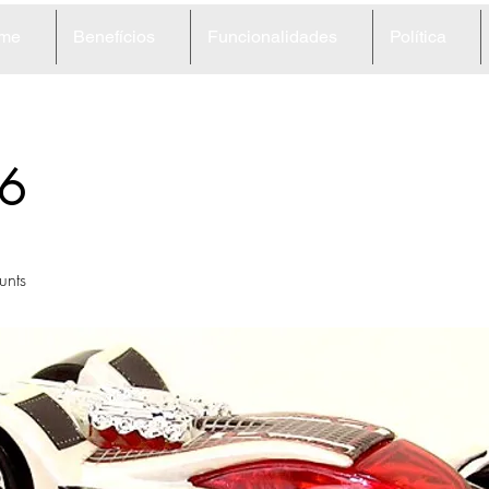
me
Benefícios
Funcionalidades
Política
6
unts