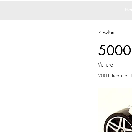
Ho
< Voltar
5000
Vulture
2001 Treasure H