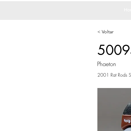
Ho
< Voltar
5009
Phaeton
2001 Rat Rods S