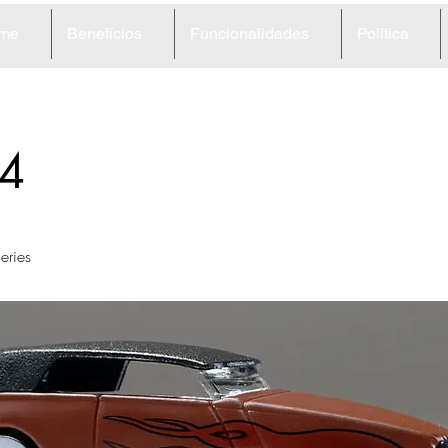
me
Benefícios
Funcionalidades
Política
4
eries