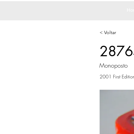
Ho
< Voltar
2876
Monoposto
2001 First Editio