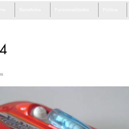
me
Benefícios
Funcionalidades
Política
4
ns