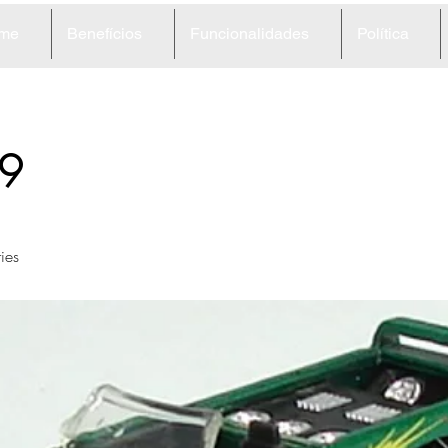
me
Benefícios
Funcionalidades
Política
9
ies