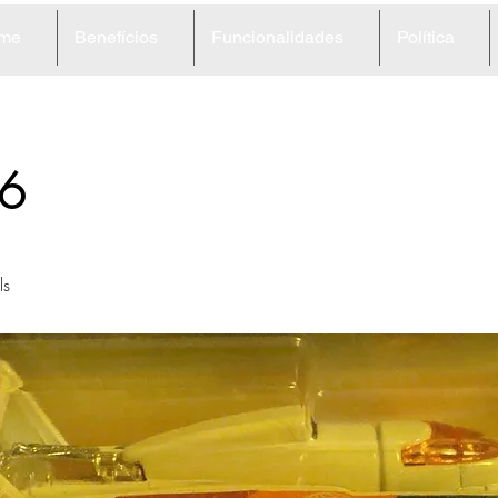
me
Benefícios
Funcionalidades
Política
6
ls