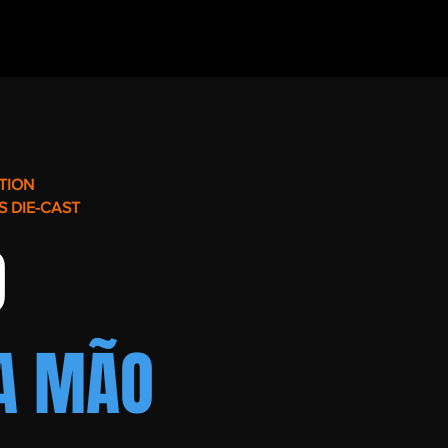
TION
S DIE-CAST
O
A MÃO